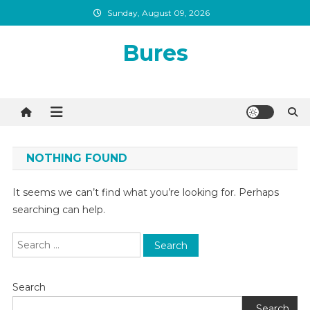
Skip
Sunday, August 09, 2026
to
content
Bures
NOTHING FOUND
It seems we can’t find what you’re looking for. Perhaps
searching can help.
Search
for:
Search
Search