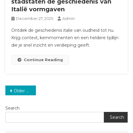
stadstaten de geschiedenis van
Italië vormgaven
December 27, 2025
Admin
Ontdek de geschiedenis italie van oudheid tot nu.
Krijg context, kernmomenten en een heldere tijdlijn
die je snel inzicht en verdieping geeft.
Continue Reading
Posts
Older posts
navigation
Search
Search