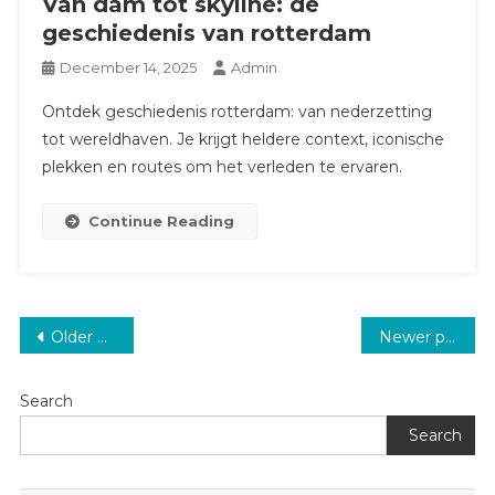
Van dam tot skyline: de
geschiedenis van rotterdam
December 14, 2025
Admin
Ontdek geschiedenis rotterdam: van nederzetting
tot wereldhaven. Je krijgt heldere context, iconische
plekken en routes om het verleden te ervaren.
Continue Reading
Posts
Older posts
Newer posts
navigation
Search
Search