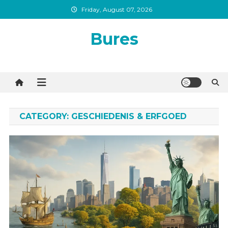
Skip
Friday, August 07, 2026
to
content
Bures
CATEGORY:
GESCHIEDENIS & ERFGOED