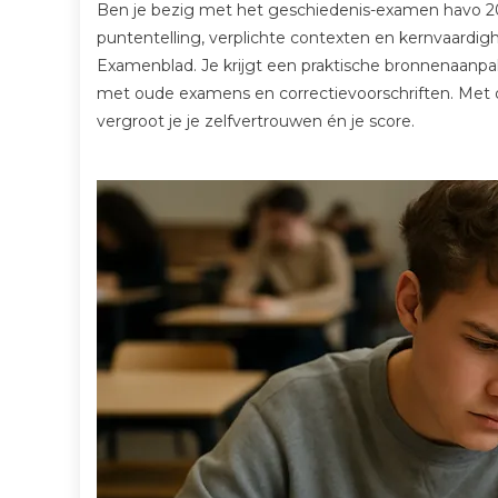
Ben je bezig met het geschiedenis-examen havo 20
puntentelling, verplichte contexten en kernvaardig
Examenblad. Je krijgt een praktische bronnenaanpak
met oude examens en correctievoorschriften. Met
vergroot je je zelfvertrouwen én je score.