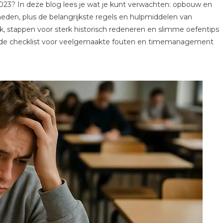
23? In deze blog lees je wat je kunt verwachten: opbouw en
heden, plus de belangrijkste regels en hulpmiddelen van
, stappen voor sterk historisch redeneren en slimme oefentips
 de checklist voor veelgemaakte fouten en timemanagement