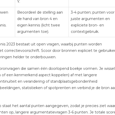
Y.
uwen
Beoordeel de stelling aan
3-4 punten; punten voor
de hand van bron 4 en
juiste argumenten en
nis.
eigen kennis (licht twee
expliciete bron- en
argumenten toe).
contextgebruik.
is 2023 bestaat uit open vragen, waarbij punten worden
correctievoorschrift. Scoor door bronnen expliciet te gebruike
neringen helder te onderbouwen.
bronvragen die samen één doorlopend boekje vormen. Je wissel
en of een kenmerkend aspect koppelen) af met langere
ntinuïteit en verandering of standplaatsgebondenheid
beeldingen, statistieken of spotprenten en verbind je de bron a
ap staat het aantal punten aangegeven, zodat je precies ziet waa
unten op, langere argumentatievragen 3-6 punten. Je totale scor