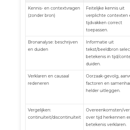
Kennis- en contextvragen
Feitelijke kennis uit
(zonder bron)
verplichte contexten
tijdvakken correct
toepassen.
Bronanalyse: beschrijven
Informatie uit
en duiden
tekst/beeldbron selec
betekenis in tijd/cont
duiden.
Verklaren en causaal
Oorzaak-gevolg, aanw
redeneren
factoren en samenh
helder uitleggen.
Vergelijken:
Overeenkomsten/vers
continuïteit/discontinuïteit
over tijd herkennen e
betekenis verklaren.