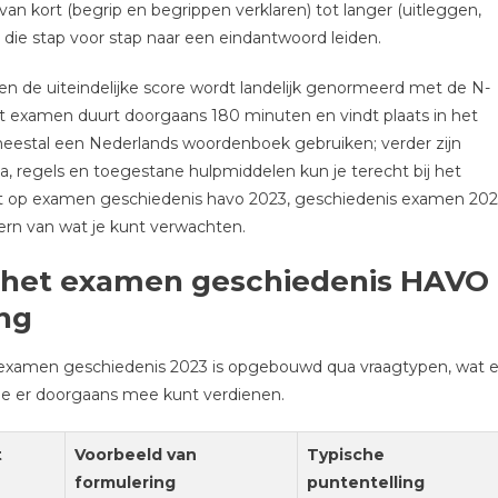
n kort (begrip en begrippen verklaren) tot langer (uitleggen,
ie stap voor stap naar een eindantwoord leiden.
 en de uiteindelijke score wordt landelijk genormeerd met de N-
Het examen duurt doorgaans 180 minuten en vindt plaats in het
meestal een Nederlands woordenboek gebruiken; verder zijn
a, regels en toegestane hulpmiddelen kun je terecht bij het
kt op examen geschiedenis havo 2023, geschiedenis examen 20
ern van wat je kunt verwachten.
 het examen geschiedenis HAVO
ing
-examen geschiedenis 2023 is opgebouwd qua vraagtypen, wat e
je er doorgaans mee kunt verdienen.
t
Voorbeeld van
Typische
formulering
puntentelling