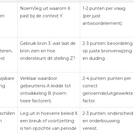
Noem/leg uit waarom X
1-2 punten per vraag
 en
past bij de context Y.
(per juist
antwoordelement).
Gebruik bron 3: wat laat de
2-3 punten; beoordeling
teren,
bron zien en hoe
op juiste bronverwijzing
ext
ondersteunt dit stelling Z?
en duiding.
ijsbare
Verklaar waardoor
2-4 punten; punten per
ang
gebeurtenis A leidde tot
correct
ontwikkeling B (noem
genoemde/uitgewerkte
twee factoren).
factor.
chillen
Leg uit in hoeverre beleid X
2-3 punten; onderscheid
n
een breuk of voortzetting
en onderbouwing
is ten opzichte van periode
vereist.