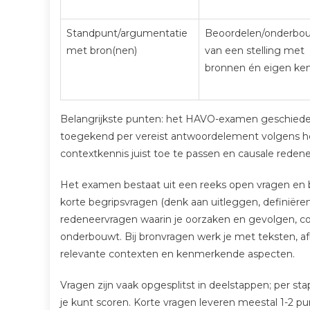
Standpunt/argumentatie
Beoordelen/onderbo
met bron(nen)
van een stelling met
bronnen én eigen ken
Belangrijkste punten: het HAVO-examen geschieden
toegekend per vereist antwoordelement volgens het 
contextkennis juist toe te passen en causale rede
Het examen bestaat uit een reeks open vragen en 
korte begripsvragen (denk aan uitleggen, definiër
redeneervragen waarin je oorzaken en gevolgen, co
onderbouwt. Bij bronvragen werk je met teksten, af
relevante contexten en kenmerkende aspecten.
Vragen zijn vaak opgesplitst in deelstappen; per st
je kunt scoren. Korte vragen leveren meestal 1-2 p