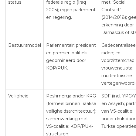
status
federale regio (Iraq
met “Social
2005); eigen parlement
Contract”
en regering.
(2014/2018); ge
erkenning door
Damascus of sta
Bestuursmodel
Parlementair; president
Gedecentralisee
en premier; politiek
raden; co-
gedomineerd door
voorzitterschap
KDP/PUK.
vrouwenquota;
multi-etnische
vertegenwoordi
Veiligheid
Peshmerga onder KRG
SDF (incl. YPG/
(formeel binnen Iraakse
en Asayish; part
veiligheidsarchitectuur);
van VS-coalitie;
samenwerking met
onder druk door
VS-coalitie; KDP/PUK-
Turkse operaties
structuren.