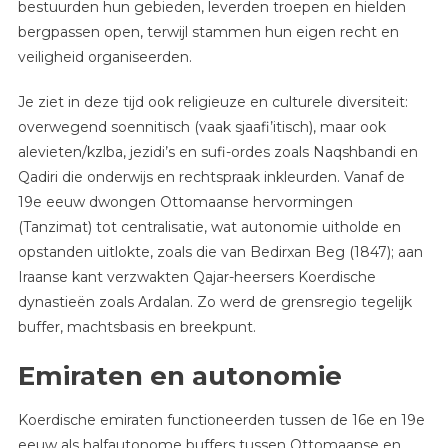
bestuurden hun gebieden, leverden troepen en hielden
bergpassen open, terwijl stammen hun eigen recht en
veiligheid organiseerden.
Je ziet in deze tijd ook religieuze en culturele diversiteit:
overwegend soennitisch (vaak sjaafi’itisch), maar ook
alevieten/kzlba, jezidi’s en sufi-ordes zoals Naqshbandi en
Qadiri die onderwijs en rechtspraak inkleurden. Vanaf de
19e eeuw dwongen Ottomaanse hervormingen
(Tanzimat) tot centralisatie, wat autonomie uitholde en
opstanden uitlokte, zoals die van Bedirxan Beg (1847); aan
Iraanse kant verzwakten Qajar-heersers Koerdische
dynastieën zoals Ardalan. Zo werd de grensregio tegelijk
buffer, machtsbasis en breekpunt.
Emiraten en autonomie
Koerdische emiraten functioneerden tussen de 16e en 19e
eeuw als halfautonome buffers tussen Ottomaanse en