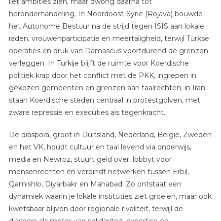
liet ambities zien, maar dwong daarna tot
heronderhandeling. In Noordoost-Syrië (Rojava) bouwde
het Autonome Bestuur na de strijd tegen ISIS aan lokale
raden, vrouwenparticipatie en meertaligheid, terwijl Turkse
operaties en druk van Damascus voortdurend de grenzen
verleggen. In Turkije blijft de ruimte voor Koerdische
politiek krap door het conflict met de PKK, ingrepen in
gekozen gemeenten en grenzen aan taalrechten; in Iran
staan Koerdische steden centraal in protestgolven, met
zware repressie en executies als tegenkracht.
De diaspora, groot in Duitsland, Nederland, België, Zweden
en het VK, houdt cultuur en taal levend via onderwijs,
media en Newroz, stuurt geld over, lobbyt voor
mensenrechten en verbindt netwerken tussen Erbil,
Qamishlo, Diyarbakr en Mahabad. Zo ontstaat een
dynamiek waarin je lokale instituties ziet groeien, maar ook
kwetsbaar blijven door regionale rivaliteit, terwijl de
diaspora als motor van solidariteit, expertise en