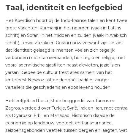
Taal, identiteit en leefgebied
Het Koerdisch hoort bij de Indo-Iraanse talen en kent twee
grote varianten: Kurmanji in het noorden (vaak in Latijns
schrift) en Sorani in het midden en zuiden (vaak in Arabisch
schrift), terwijl Zazaki en Gorani nauw verwant zijn. Je ziet
dat identiteit gelaagd is: mensen voelen zich tegelijk
verbonden met stamverbanden, hun regio en religie, met
vooral soennitische sjaafi’iten naast alevieten, jezidi’s en
yarsani. Gedeelde cultuur trekt alles samen, van het
lentefeest Newroz tot de dengbêj-traditie, zanger-
vertellers die geschiedenis en epos levend houden.
Het leefgebied bestrijkt de berggordel van Taurus en
Zagros, verdeeld over Turkije, Syrië, Irak en Iran, met centra
als Diyarbakr, Erbil en Mahabad. Historisch draaide de
economie op landbouw, veeteelt en transhumance,
seizoensgebonden veetrek tussen bergen en laagten, wat