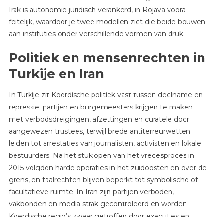
Irak is autonomie juridisch verankerd, in Rojava vooral
feitelijk, waardoor je twee modellen ziet die beide bouwen
aan instituties onder verschillende vormen van druk.
Politiek en mensenrechten in
Turkije en Iran
In Turkije zit Koerdische politiek vast tussen deelname en
repressie: partijen en burgemeesters krijgen te maken
met verbodsdreigingen, afzettingen en curatele door
aangewezen trustees, terwijl brede antiterreurwetten
leiden tot arrestaties van journalisten, activisten en lokale
bestuurders. Na het stuklopen van het vredesproces in
2015 volgden harde operaties in het zuidoosten en over de
grens, en taalrechten blijven beperkt tot symbolische of
facultatieve ruimte. In Iran zijn partijen verboden,
vakbonden en media strak gecontroleerd en worden
Koerdische regio’s zwaar getroffen door executies en