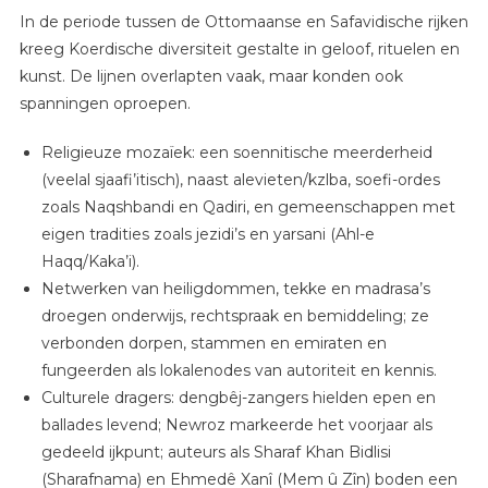
In de periode tussen de Ottomaanse en Safavidische rijken
kreeg Koerdische diversiteit gestalte in geloof, rituelen en
kunst. De lijnen overlapten vaak, maar konden ook
spanningen oproepen.
Religieuze mozaïek: een soennitische meerderheid
(veelal sjaafi’itisch), naast alevieten/kzlba, soefi-ordes
zoals Naqshbandi en Qadiri, en gemeenschappen met
eigen tradities zoals jezidi’s en yarsani (Ahl-e
Haqq/Kaka’i).
Netwerken van heiligdommen, tekke en madrasa’s
droegen onderwijs, rechtspraak en bemiddeling; ze
verbonden dorpen, stammen en emiraten en
fungeerden als lokalenodes van autoriteit en kennis.
Culturele dragers: dengbêj-zangers hielden epen en
ballades levend; Newroz markeerde het voorjaar als
gedeeld ijkpunt; auteurs als Sharaf Khan Bidlisi
(Sharafnama) en Ehmedê Xanî (Mem û Zîn) boden een