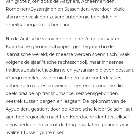
van grote rijken zoals de Assyriërs, Achaemeniden,
Romeinen/Byzantijnen en Sassaniden, waardoor lokale
stammen vaak een zekere autonomie behielden in
moeilijk toegankelijk bergland.
Na de Arabische veroveringen in de 7e eeuw raakten
Koerdische gemeenschappen geïntegreerd in de
islamitische wereld; de meeste werden soennitisch (vaak
volgens de sjaafi’itische rechtsschool), maar inheemse
tradities zoals het jezidisme en yarsanisme bleven bestaan.
Vroegmiddeleeuwse emiraten en stamconfederaties
beheersten routes en weiden, met een economie die
deels draaide op transhumance, seizoensgebonden
veetrek tussen bergen en laagten. De opkomst van de
Ayyubiden, gesticht door de Koerdische leider Saladin, laat
zien hoe regionale macht en Koerdische identiteit elkaar
beïnvloedden, en vormt de brug naar latere periodes van
rivaliteit tussen grote rijken.