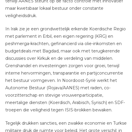
terwijl AANES steunt op de facto controle met innovatief
maar kwetsbaar lokaal bestuur onder constante
veiligheidsdruk.
In Irak zie je een grondwettelijk erkende Koerdische Regio
met parlement in Erbil, een eigen regering (KRG) en
peshmerga-krachten, gefinancierd via olie-inkomsten en
budgetdeals met Bagdad, maar ook met terugkerende
discussies over Kirkuk en de verdeling van middelen.
Grenshandel en investeringen zorgen voor groei, terwijl
interne hervormingen, transparantie en partijconcurrentie
het bestuur vormgeven. In Noordoost-Syrië werkt het
Autonome Bestuur (Rojava/AANES) met raden, co-
voorzitterschap en stevige vrouwenparticipatie,
meertalige diensten (Koerdisch, Arabisch, Syrisch) en SDF-
troepen die veiligheid tegen ISIS-brokken bewaken.
Tegelijk drukken sancties, een zwakke economie en Turkse
militaire druk de ruimte voor beleid. Het grote verschil: in