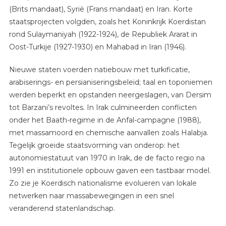
(Brits mandaat), Syrië (Frans mandaat) en Iran. Korte
staatsprojecten volgden, zoals het Koninkrijk Koerdistan
rond Sulaymaniyah (1922-1924), de Republiek Ararat in
Oost-Turkije (1927-1930) en Mahabad in Iran (1946).
Nieuwe staten voerden natiebouw met turkificatie,
arabiserings- en persianiseringsbeleid; taal en toponiemen
werden beperkt en opstanden neergeslagen, van Dersim
tot Barzani’s revoltes. In Irak culmineerden conflicten
onder het Baath-regime in de Anfal-campagne (1988),
met massamoord en chemische aanvallen zoals Halabja.
Tegelijk groeide staatsvorming van onderop: het
autonomiestatuut van 1970 in Irak, de de facto regio na
1991 en institutionele opbouw gaven een tastbaar model.
Zo zie je Koerdisch nationalisme evolueren van lokale
netwerken naar massabewegingen in een snel
veranderend statenlandschap.