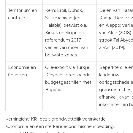
Territorium en
Kern: Erbil, Duhok,
Delen van Hasa
controle
Sulaimaniyah (en
Raqqa, Deir ez-
Halabja); betwist o.a.
en Aleppo; verli
Kirkuk en Sinjar; na
van Afrin (2018)
referendum 2017
strook Tal Abya
verlies van delen van
al-Ain (2019).
betwiste zones.
Economie en
Olie-export via Turkije
Beperkte olie e
financiën
(Ceyhan), grenshandel;
landbouw;
budgetgeschillen met
oorlogsschade 
Bagdad.
grensrestricties;
afhankelijk van l
inkomsten en hu
Kerninzicht: KRI bezit grondwettelijk verankerde
autonomie en een sterkere economische inbedding,