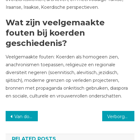
Iraanse, Iraakse, Koerdische perspectieven.
Wat zijn veelgemaakte
fouten bij koerden
geschiedenis?
Veelgemaakte fouten: Koerden als homogeen zien,
anachronismen toepassen, religieuze en regionale
diversiteit negeren (soennitisch, alevitisch, jezidisch,
sjiitisch), moderne grenzen op verleden projecteren,
bronnen met propaganda onkritisch gebruiken, diaspora
en sociale, culturele en vrouwenrollen onderschatten.
Post
Van dorpscafé tot hotelketen: de geschiedenis en erfenis van Van der valk
Verborgen historische weetjes die je blik op het verleden veranderen
navigation
RELATED POSTS