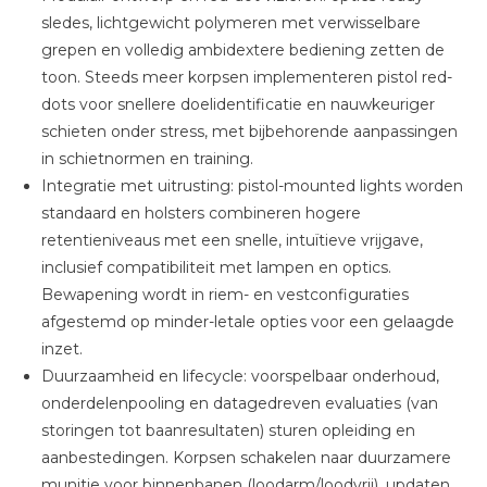
sledes, lichtgewicht polymeren met verwisselbare
grepen en volledig ambidextere bediening zetten de
toon. Steeds meer korpsen implementeren pistol red-
dots voor snellere doelidentificatie en nauwkeuriger
schieten onder stress, met bijbehorende aanpassingen
in schietnormen en training.
Integratie met uitrusting: pistol-mounted lights worden
standaard en holsters combineren hogere
retentieniveaus met een snelle, intuïtieve vrijgave,
inclusief compatibiliteit met lampen en optics.
Bewapening wordt in riem- en vestconfiguraties
afgestemd op minder-letale opties voor een gelaagde
inzet.
Duurzaamheid en lifecycle: voorspelbaar onderhoud,
onderdelenpooling en datagedreven evaluaties (van
storingen tot baanresultaten) sturen opleiding en
aanbestedingen. Korpsen schakelen naar duurzamere
munitie voor binnenbanen (loodarm/loodvrij), updaten