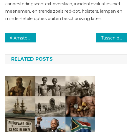
aanbestedingscontext overslaan, incidentevaluaties niet
meenemen, en trends zoals red-dot, holsters, lampen en
minder-letale opties buiten beschouwing laten.
Post
Amsterdam door de tijd: NPO-programma’s die de geschiedenis laten spreken
Tussen dijk en wad: geschiedenis en herinnering in paesens-moddergat
navigation
RELATED POSTS