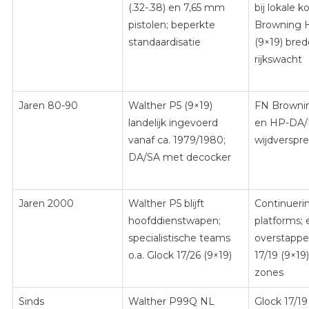
(.32-.38) en 7,65 mm
bij lokale 
pistolen; beperkte
Browning 
standaardisatie
(9×19) brede
rijkswacht
Jaren 80-90
Walther P5 (9×19)
FN Browni
landelijk ingevoerd
en HP-DA/
vanaf ca. 1979/1980;
wijdverspre
DA/SA met decocker
Jaren 2000
Walther P5 blijft
Continueri
hoofddienstwapen;
platforms; 
specialistische teams
overstappe
o.a. Glock 17/26 (9×19)
17/19 (9×19)
zones
Sinds
Walther P99Q NL
Glock 17/19