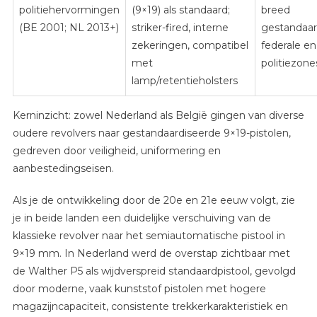
politiehervormingen
(9×19) als standaard;
breed
(BE 2001; NL 2013+)
striker-fired, interne
gestandaard
zekeringen, compatibel
federale en
met
politiezone
lamp/retentieholsters
Kerninzicht: zowel Nederland als België gingen van diverse
oudere revolvers naar gestandaardiseerde 9×19-pistolen,
gedreven door veiligheid, uniformering en
aanbestedingseisen.
Als je de ontwikkeling door de 20e en 21e eeuw volgt, zie
je in beide landen een duidelijke verschuiving van de
klassieke revolver naar het semiautomatische pistool in
9×19 mm. In Nederland werd de overstap zichtbaar met
de Walther P5 als wijdverspreid standaardpistool, gevolgd
door moderne, vaak kunststof pistolen met hogere
magazijncapaciteit, consistente trekkerkarakteristiek en