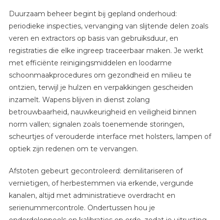
Duurzaam beheer begint bij gepland onderhoud:
periodieke inspecties, vervanging van slijtende delen zoals
veren en extractors op basis van gebruiksduur, en
registraties die elke ingreep traceerbaar maken. Je werkt
met efficiënte reinigingsmiddelen en loodarme
schoonmaakprocedures om gezondheid en milieu te
ontzien, terwijl je hulzen en verpakkingen gescheiden
inzamelt. Wapens blijven in dienst zolang
betrouwbaarheid, nauwkeurigheid en veiligheid binnen
norm vallen; signalen zoals toenemende storingen,
scheurtjes of verouderde interface met holsters, lampen of
optiek zijn redenen om te vervangen.
Afstoten gebeurt gecontroleerd: demilitariseren of
vernietigen, of herbestemmen via erkende, vergunde
kanalen, altijd met administratieve overdracht en
serienummercontrole. Ondertussen hou je
onderdelenpools en kalibraties op orde, zodat je uitrusting