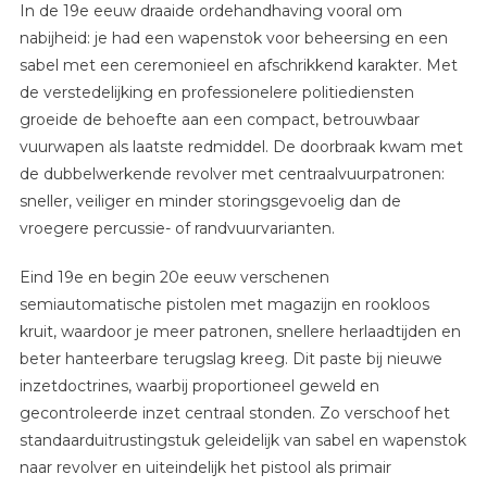
In de 19e eeuw draaide ordehandhaving vooral om
nabijheid: je had een wapenstok voor beheersing en een
sabel met een ceremonieel en afschrikkend karakter. Met
de verstedelijking en professionelere politiediensten
groeide de behoefte aan een compact, betrouwbaar
vuurwapen als laatste redmiddel. De doorbraak kwam met
de dubbelwerkende revolver met centraalvuurpatronen:
sneller, veiliger en minder storingsgevoelig dan de
vroegere percussie- of randvuurvarianten.
Eind 19e en begin 20e eeuw verschenen
semiautomatische pistolen met magazijn en rookloos
kruit, waardoor je meer patronen, snellere herlaadtijden en
beter hanteerbare terugslag kreeg. Dit paste bij nieuwe
inzetdoctrines, waarbij proportioneel geweld en
gecontroleerde inzet centraal stonden. Zo verschoof het
standaarduitrustingstuk geleidelijk van sabel en wapenstok
naar revolver en uiteindelijk het pistool als primair