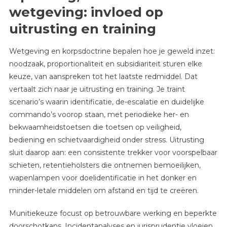
wetgeving: invloed op
uitrusting en training
Wetgeving en korpsdoctrine bepalen hoe je geweld inzet:
noodzaak, proportionaliteit en subsidiariteit sturen elke
keuze, van aanspreken tot het laatste redmiddel. Dat
vertaalt zich naar je uitrusting en training. Je traint
scenario’s waarin identificatie, de-escalatie en duidelijke
commando’s voorop staan, met periodieke her- en
bekwaamheidstoetsen die toetsen op veiligheid,
bediening en schietvaardigheid onder stress. Uitrusting
sluit daarop aan: een consistente trekker voor voorspelbaar
schieten, retentieholsters die ontnemen bemoeilijken,
wapenlampen voor doelidentificatie in het donker en
minder-letale middelen om afstand en tijd te creëren.
Munitiekeuze focust op betrouwbare werking en beperkte
doorschotkans. Incidentanalyses en jurisprudentie vloeien